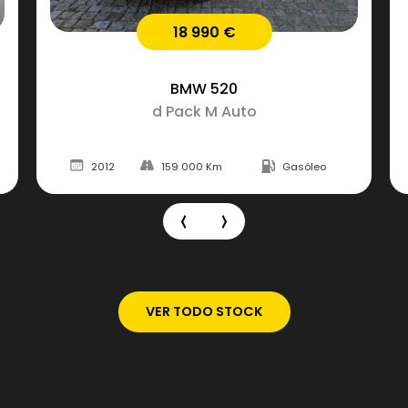
12 990 €
Peugeot
2008
GT LINE
Gasóleo
2017
190 000 Km
Gasóle
VER TODO STOCK