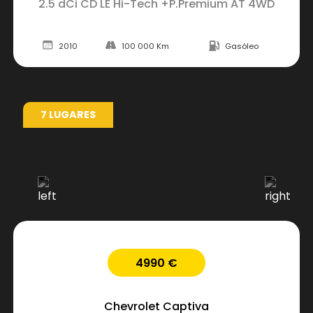
2.5 dCi CD LE Hi-Tech +P.Premium AT 4WD
2010
100 000 Km
Gasóleo
7 LUGARES
4990 €
Chevrolet
Captiva