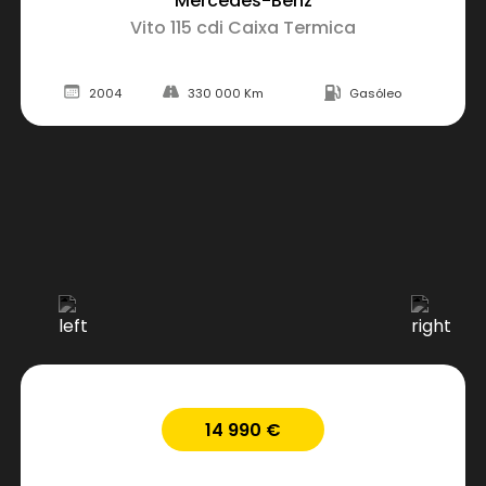
Mercedes-Benz
Vito 115 cdi Caixa Termica
2004
330 000 Km
Gasóleo
14 990 €