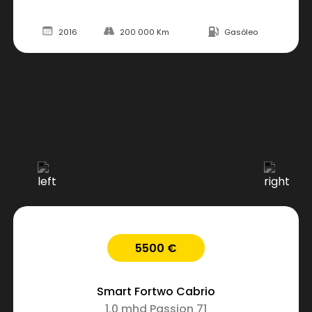
2016
200 000 Km
Gasóleo
5500 €
Smart
Fortwo Cabrio
1.0 mhd Passion 71