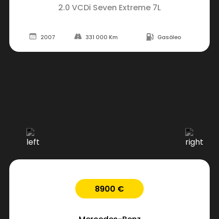
2.0 VCDi Seven Extreme 7L
2007
331 000 Km
Gasóleo
8900 €